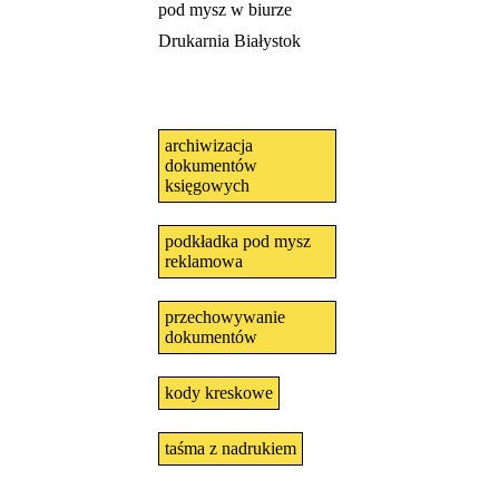
pod mysz w biurze
Drukarnia Białystok
archiwizacja
dokumentów
księgowych
podkładka pod mysz
reklamowa
przechowywanie
dokumentów
kody kreskowe
taśma z nadrukiem