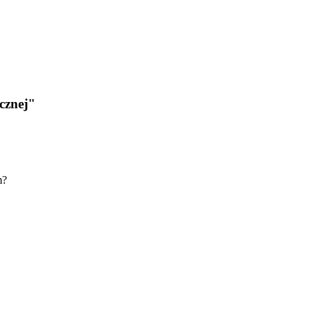
cznej"
m?