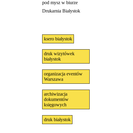
pod mysz w biurze
Drukarnia Białystok
ksero białystok
druk wizytówek
białystok
organizacja eventów
Warszawa
archiwizacja
dokumentów
księgowych
druk białystok